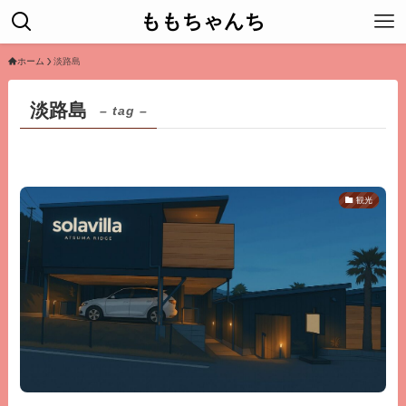
ももちゃんち
ホーム
淡路島
淡路島
– tag –
観光